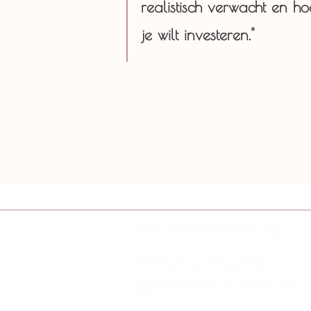
realistisch verwacht en hoe
je wilt investeren."
HuidComfort Middelburg
Huidspecialiste Judith Scheele -
gespecialiseerd in huidherstel en
huidverjonging voor de onrustige huid.
Middelburg, Zeeland.