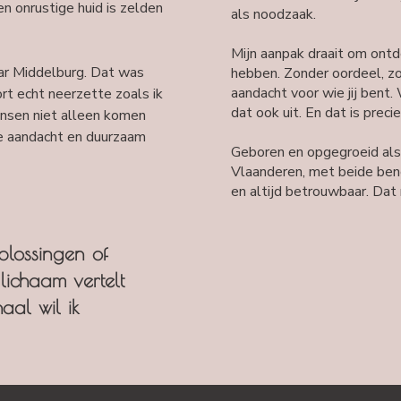
en onrustige huid is zelden
als noodzaak.
Mijn aanpak draait om ontd
aar Middelburg. Dat was
hebben. Zonder oordeel, z
aandacht voor wie jij bent. Wa
t echt neerzette zoals ik
dat ook uit. En dat is preci
ensen niet alleen komen
te aandacht en duurzaam
Geboren en opgegroeid al
Vlaanderen, met beide benen
en altijd betrouwbaar. Dat 
oplossingen of
lichaam vertelt
aal wil ik