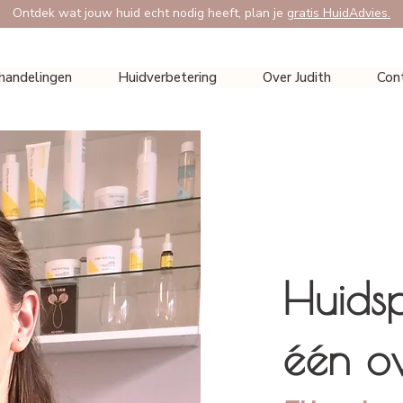
Ontdek wat jouw huid echt nodig heeft, plan je
gratis HuidAdvies.
handelingen
Huidverbetering
Over Judith
Con
Huidsp
één ov