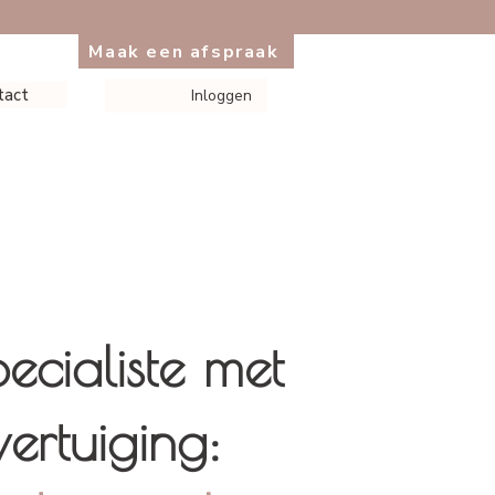
Maak een afspraak
tact
Inloggen
ecialiste met
ertuiging: