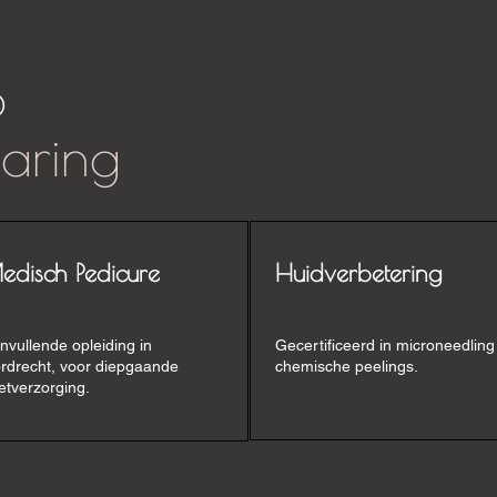
p
varing
edisch Pedicure
Huidverbetering
nvullende opleiding in
Gecertificeerd in microneedling
rdrecht, voor diepgaande
chemische peelings.
etverzorging.