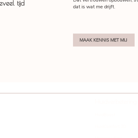
Dat vertrouwen opbouwen, stap
veel tijd
dat is wat me drijft.
MAAK KENNIS MET MIJ
Huidverbetering
HuidBoost
HuidComfort 3D