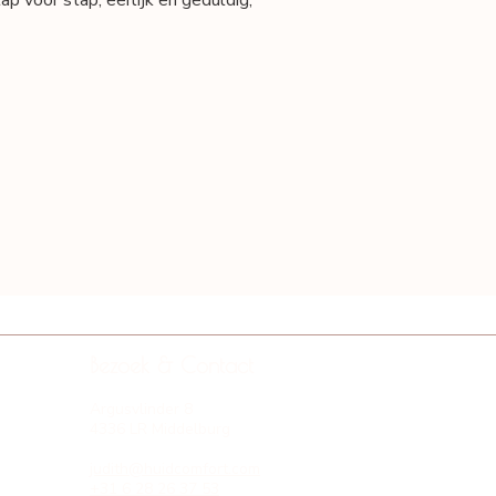
 voor stap, eerlijk en geduldig,
Bezoek & Contact
Argusvlinder 8
4336 LR Middelburg
judith@huidcomfort.com
+31 6 28 26 37 53