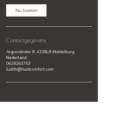
i
Nu boeken
n
.
Contactgegevens
Argusvlinder 8, 4336LR Middelburg,
Nederland
0628263753
Judith@huidcomfort.com