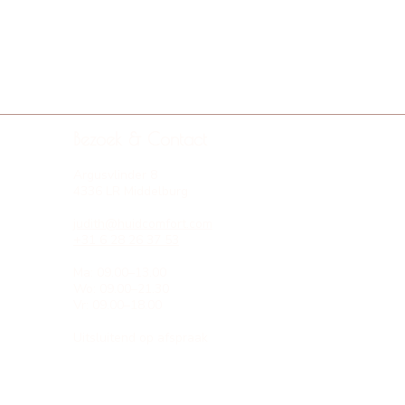
Bezoek & Contact
Argusvlinder 8
4336 LR Middelburg
judith@huidcomfort.com
+31 6 28 26 37 53
Ma: 09.00–13.00
Wo: 09.00–21.30
Vr: 09.00–18.00
Uitsluitend op afspraak
Algemene voorwaarden en
privacy verklaring