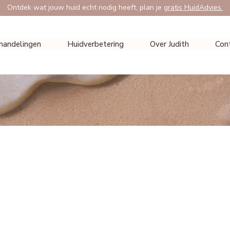
Ontdek wat jouw huid echt nodig heeft, plan je
gratis HuidAdvies.
handelingen
Huidverbetering
Over Judith
Con