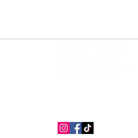
HuidComfort Middelburg
Huidspecialiste Judith Scheele -
gespecialiseerd in huidherstel en
huidverjonging voor de onrustige huid.
Middelburg, Zeeland.
HuidComfort Middelburg is een
onderdeel van Beauty & Feet deluxe
gevestigd onder KvKnummer
59091506